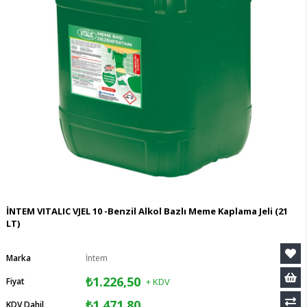
İNTEM VITALIC VJEL 10 -Benzil Alkol Bazlı Meme Kaplama Jeli (21
LT)
Marka
İntem
₺1.226,50
Fiyat
+ KDV
₺1.471,80
KDV Dahil