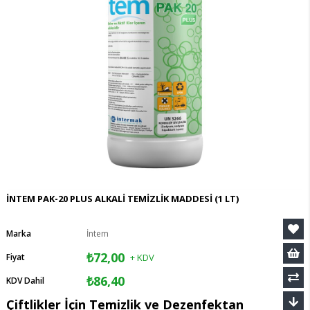
İNTEM PAK-20 PLUS ALKALİ TEMİZLİK MADDESİ (1 LT)
Marka
İntem
₺72,00
Fiyat
+ KDV
₺86,40
KDV Dahil
Çiftlikler İçin Temizlik ve Dezenfektan