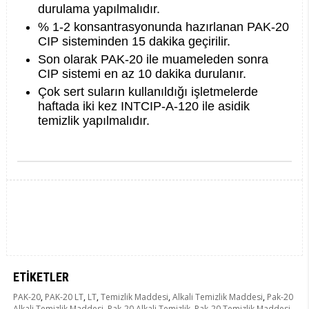
durulama yapılmalıdır.
% 1-2 konsantrasyonunda hazırlanan PAK-20
CIP sisteminden 15 dakika geçirilir.
Son olarak PAK-20 ile muameleden sonra
CIP sistemi en az 10 dakika durulanır.
Çok sert suların kullanıldığı işletmelerde
haftada iki kez INTCIP-A-120 ile asidik
temizlik yapılmalıdır.
ETIKETLER
PAK-20
,
PAK-20 LT
,
LT
,
Temizlik Maddesi
,
Alkali Temizlik Maddesi
,
Pak-20
Alkali Temizlik Maddesi
,
Pak-20 Alkali Temizlik
,
Pak-20 Temizlik Maddesi
,